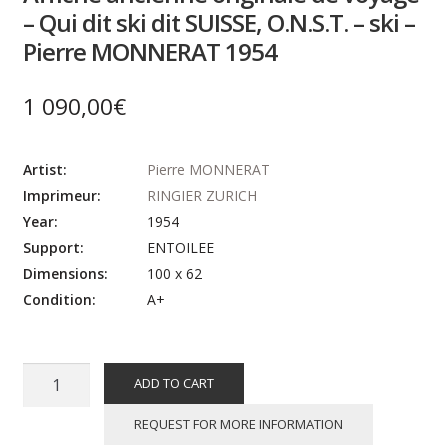
– Qui dit ski dit SUISSE, O.N.S.T. – ski –
Pierre MONNERAT 1954
1 090,00
€
Artist:
Pierre MONNERAT
Imprimeur:
RINGIER ZURICH
Year:
1954
Support:
ENTOILEE
Dimensions:
100 x 62
Condition:
A+
Affiche
ADD TO CART
ancienne
originale
REQUEST FOR MORE INFORMATION