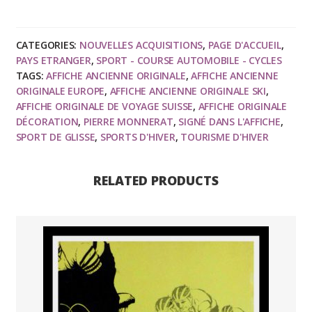
de
voyage
-
CATEGORIES:
NOUVELLES ACQUISITIONS
,
PAGE D'ACCUEIL
,
Qui
PAYS ETRANGER
,
SPORT - COURSE AUTOMOBILE - CYCLES
dit
TAGS:
AFFICHE ANCIENNE ORIGINALE
,
AFFICHE ANCIENNE
ski
ORIGINALE EUROPE
,
AFFICHE ANCIENNE ORIGINALE SKI
,
dit
AFFICHE ORIGINALE DE VOYAGE SUISSE
,
AFFICHE ORIGINALE
DÉCORATION
,
PIERRE MONNERAT
,
SIGNÉ DANS L'AFFICHE
,
SUISSE,
SPORT DE GLISSE
,
SPORTS D'HIVER
,
TOURISME D'HIVER
O.N.S.T.
-
ski
RELATED PRODUCTS
-
Pierre
MONNERAT
1954
quantity