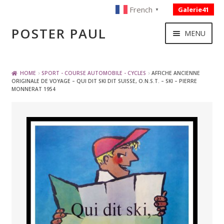
French
Galerie41
▼
Skip
Skip
POSTER PAUL
MENU
to
to
navigation
content
NOUVELLES ACQUISITIONS
HOME
SPORT - COURSE AUTOMOBILE - CYCLES
AFFICHE ANCIENNE
ORIGINALE DE VOYAGE – QUI DIT SKI DIT SUISSE, O.N.S.T. – SKI – PIERRE
MONNERAT 1954
PUBLICITE
BOISSON – ALIMENTATION
VOYAGE – TRANSPORT
SPORT – COURSE AUTOMOBILE – CYCLES
TOURISME FRANCAIS