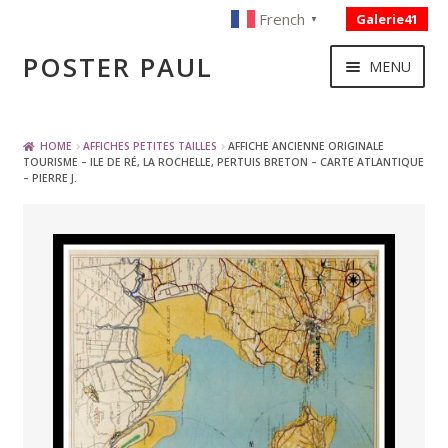
French
Galerie41
▼
Skip
Skip
POSTER PAUL
MENU
to
to
navigation
content
NOUVELLES ACQUISITIONS
HOME
AFFICHES PETITES TAILLES
AFFICHE ANCIENNE ORIGINALE
TOURISME – ILE DE RÉ, LA ROCHELLE, PERTUIS BRETON – CARTE ATLANTIQUE
– PIERRE J.
PUBLICITE
BOISSON – ALIMENTATION
VOYAGE – TRANSPORT
SPORT – COURSE AUTOMOBILE – CYCLES
TOURISME FRANCAIS