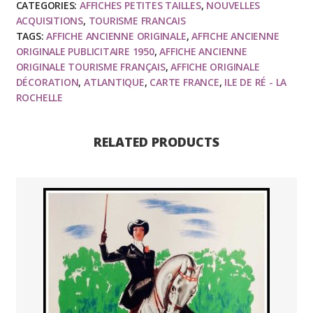
CATEGORIES:
AFFICHES PETITES TAILLES
,
NOUVELLES
de
ACQUISITIONS
,
TOURISME FRANCAIS
Ré,
TAGS:
AFFICHE ANCIENNE ORIGINALE
,
AFFICHE ANCIENNE
La
ORIGINALE PUBLICITAIRE 1950
,
AFFICHE ANCIENNE
Rochelle,
ORIGINALE TOURISME FRANÇAIS
,
AFFICHE ORIGINALE
DÉCORATION
,
ATLANTIQUE
,
CARTE FRANCE
,
ILE DE RÉ - LA
Pertuis
ROCHELLE
Breton
-
Carte
RELATED PRODUCTS
Atlantique
-
Pierre
J.
quantity