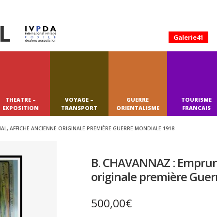
L
Galerie41
THEATRE –
VOYAGE –
GUERRE
TOURISME
EXPOSITION
TRANSPORT
ORIENTALISME
FRANCAIS
AL, AFFICHE ANCIENNE ORIGINALE PREMIÈRE GUERRE MONDIALE 1918
B. CHAVANNAZ : Emprunt
originale première Gue
500,00
€