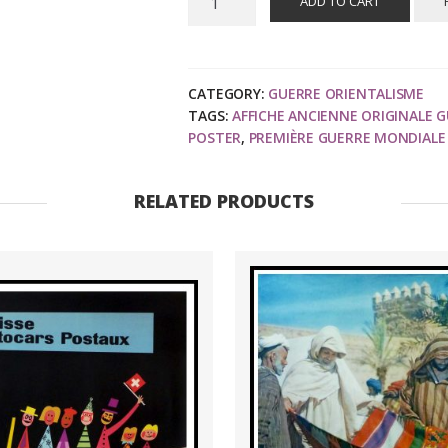
ADD TO CART
CHAVANNAZ
:
Emprunts
National,
CATEGORY:
GUERRE ORIENTALISME
TAGS:
AFFICHE ANCIENNE ORIGINALE 
affiche
POSTER
,
PREMIÈRE GUERRE MONDIALE
ancienne
originale
première
RELATED PRODUCTS
Guerre
Mondiale
1918
quantity