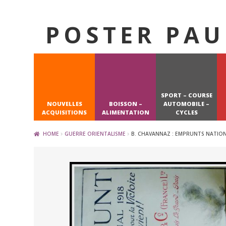
POSTER PAU
Skip
Skip
to
to
navigation
content
SPORT – COURSE
NOUVELLES
BOISSON –
AUTOMOBILE –
ACQUISITIONS
ALIMENTATION
CYCLES
HOME
GUERRE ORIENTALISME
B. CHAVANNAZ : EMPRUNTS NATION