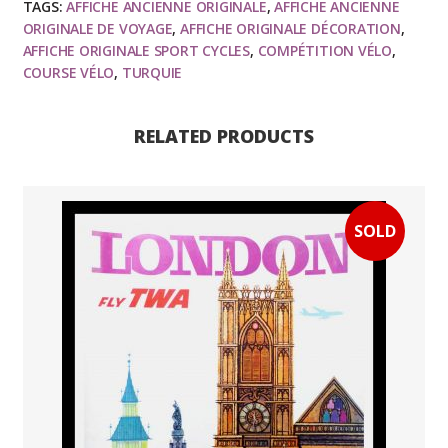
1970
TAGS:
AFFICHE ANCIENNE ORIGINALE
,
AFFICHE ANCIENNE
-
ORIGINALE DE VOYAGE
,
AFFICHE ORIGINALE DÉCORATION
,
AFFICHE ORIGINALE SPORT CYCLES
,
COMPÉTITION VÉLO
,
affiche
COURSE VÉLO
,
TURQUIE
ancienne
originale
rare
RELATED PRODUCTS
quantity
SOLD