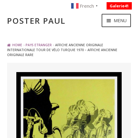
French
Galerie41
▼
Skip
Skip
POSTER PAUL
MENU
to
to
navigation
content
NOUVELLES ACQUISITIONS
HOME
PAYS ETRANGER
AFFICHE ANCIENNE ORIGINALE
INTERNATIONALE TOUR DE VÉLO TURQUIE 1970 – AFFICHE ANCIENNE
ORIGINALE RARE
PUBLICITE
BOISSON – ALIMENTATION
VOYAGE – TRANSPORT
SPORT – COURSE AUTOMOBILE – CYCLES
TOURISME FRANCAIS