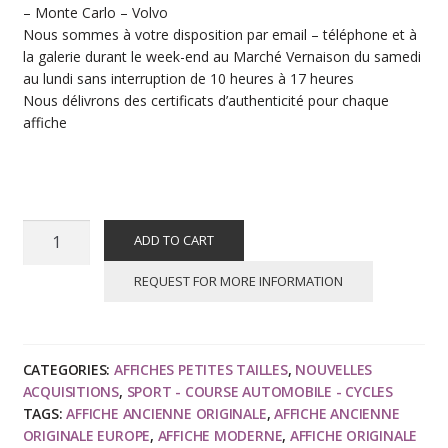
– Monte Carlo – Volvo
Nous sommes à votre disposition par email – téléphone et à
la galerie durant le week-end au Marché Vernaison du samedi
au lundi sans interruption de 10 heures à 17 heures
Nous délivrons des certificats d’authenticité pour chaque
affiche
RAZZIA
ADD TO CART
:
Volvo
REQUEST FOR MORE INFORMATION
Monte
Carlo
Open
CATEGORIES:
AFFICHES PETITES TAILLES
,
NOUVELLES
Tennis
ACQUISITIONS
,
SPORT - COURSE AUTOMOBILE - CYCLES
-
TAGS:
AFFICHE ANCIENNE ORIGINALE
,
AFFICHE ANCIENNE
Affiche
ORIGINALE EUROPE
,
AFFICHE MODERNE
,
AFFICHE ORIGINALE