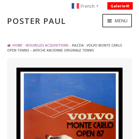
French
Galerie41
▼
Skip
Skip
POSTER PAUL
MENU
to
to
navigation
content
NOUVELLES ACQUISITIONS
HOME
NOUVELLES ACQUISITIONS
RAZZIA : VOLVO MONTE CARLO
OPEN TENNIS – AFFICHE ANCIENNE ORIGINALE TENNIS
PUBLICITE
BOISSON – ALIMENTATION
VOYAGE – TRANSPORT
SPORT – COURSE AUTOMOBILE – CYCLES
TOURISME FRANCAIS