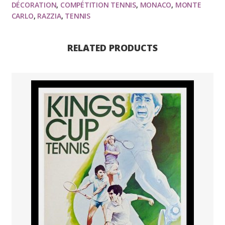
ancienne
DÉCORATION
,
COMPÉTITION TENNIS
,
MONACO
,
MONTE
CARLO
,
RAZZIA
,
TENNIS
originale
Tennis
quantity
RELATED PRODUCTS