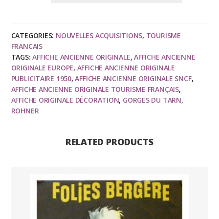
GORGES
DU
TARN,
CATEGORIES:
NOUVELLES ACQUISITIONS
,
TOURISME
SNCF,
FRANCAIS
affiche
TAGS:
AFFICHE ANCIENNE ORIGINALE
,
AFFICHE ANCIENNE
originale
ORIGINALE EUROPE
,
AFFICHE ANCIENNE ORIGINALE
publicitaire
PUBLICITAIRE 1950
,
AFFICHE ANCIENNE ORIGINALE SNCF
,
AFFICHE ANCIENNE ORIGINALE TOURISME FRANÇAIS
,
1951
AFFICHE ORIGINALE DÉCORATION
,
GORGES DU TARN
,
quantity
ROHNER
RELATED PRODUCTS