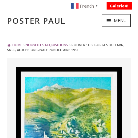
French
Galerie41
▼
Skip
Skip
POSTER PAUL
MENU
to
to
navigation
content
NOUVELLES ACQUISITIONS
HOME
NOUVELLES ACQUISITIONS
ROHNER : LES GORGES DU TARN,
SNCF, AFFICHE ORIGINALE PUBLICITAIRE 1951
PUBLICITE
BOISSON – ALIMENTATION
VOYAGE – TRANSPORT
SPORT – COURSE AUTOMOBILE – CYCLES
TOURISME FRANCAIS