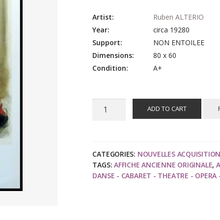
Artist:
Ruben ALTERIO
Year:
circa 19280
Support:
NON ENTOILEE
Dimensions:
80 x 60
Condition:
A+
Ruben
ADD TO CART
ALTERIO
-
Dessins
et
CATEGORIES:
NOUVELLES ACQUISITIO
TAGS:
AFFICHE ANCIENNE ORIGINALE
,
Peintures,
DANSE - CABARET - THEATRE - OPERA 
Création
BALMAIN,
affiche
ancienne