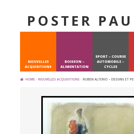
POSTER PAU
Skip
Skip
to
to
navigation
content
SPORT – COURSE
NOUVELLES
BOISSON –
AUTOMOBILE –
ACQUISITIONS
ALIMENTATION
CYCLES
HOME
NOUVELLES ACQUISITIONS
RUBEN ALTERIO – DESSINS ET PE