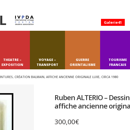
L
Galerie41
THEATRE –
VOYAGE –
GUERRE
TOURISME
EXPOSITION
TRANSPORT
ORIENTALISME
FRANCAIS
INTURES, CRÉATION BALMAIN, AFFICHE ANCIENNE ORIGINALE LUXE, CIRCA 1980
Ruben ALTERIO – Dessin
affiche ancienne origina
300,00
€