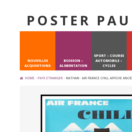
POSTER PAU
Skip
Skip
to
to
navigation
content
SPORT – COURSE
NOUVELLES
BOISSON –
AUTOMOBILE –
ACQUISITIONS
ALIMENTATION
CYCLES
HOME
PAYS ETRANGER
NATHAN : AIR FRANCE CHILI, AFFICHE ANC