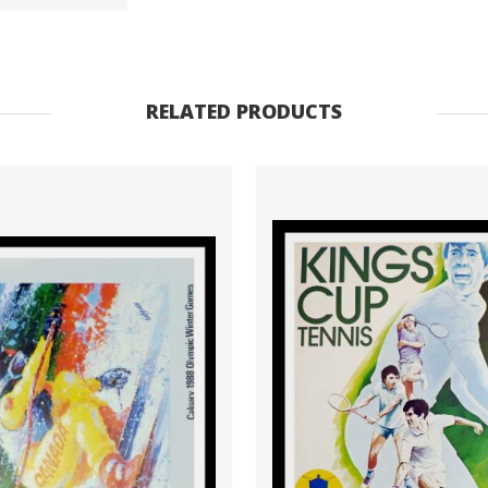
voyage,
1962
quantity
RELATED PRODUCTS