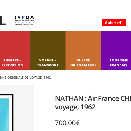
L
Galerie41
THEATRE –
VOYAGE –
GUERRE
TOURISME
EXPOSITION
TRANSPORT
ORIENTALISME
FRANCAIS
IENNE ORIGINALE DE VOYAGE, 1962
NATHAN : Air France CHIL
voyage, 1962
700,00
€