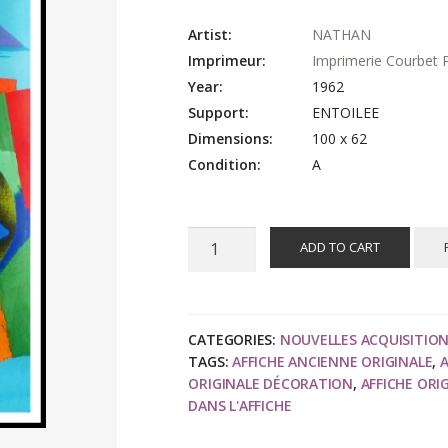
Artist:
NATHAN
Imprimeur:
Imprimerie Courbet P
Year:
1962
Support:
ENTOILEE
Dimensions:
100 x 62
Condition:
A
NATHAN
ADD TO CART
:
Air
France
CHILI,
CATEGORIES:
NOUVELLES ACQUISITIO
TAGS:
AFFICHE ANCIENNE ORIGINALE
,
A
affiche
ORIGINALE DÉCORATION
,
AFFICHE ORI
ancienne
DANS L'AFFICHE
originale
de