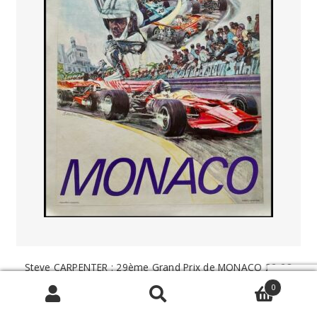
Steve CARPENTER : 29ème Grand Prix de MONACO 22-23
mai 1971, affiche originale Steve CARPENTER
0
450,00
€
Search
SEARCH