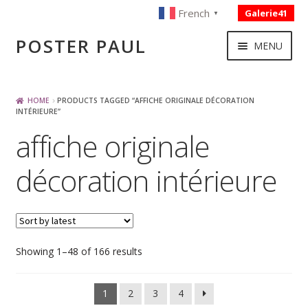
French
Galerie41
▼
Skip
Skip
POSTER PAUL
MENU
to
to
navigation
content
NOUVELLES ACQUISITIONS
HOME
PRODUCTS TAGGED “AFFICHE ORIGINALE DÉCORATION
INTÉRIEURE”
affiche originale
PUBLICITE
décoration intérieure
BOISSON – ALIMENTATION
VOYAGE – TRANSPORT
Sorted
Showing 1–48 of 166 results
SPORT – COURSE AUTOMOBILE – CYCLES
by
latest
1
2
3
4
TOURISME FRANCAIS