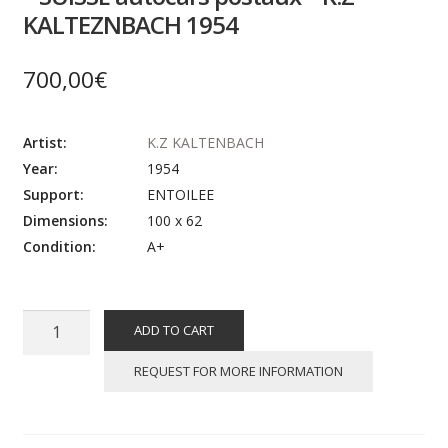
KALTEZNBACH 1954
700,00
€
Artist:
K.Z KALTENBACH
Year:
1954
Support:
ENTOILEE
Dimensions:
100 x 62
Condition:
A+
Affiche
ADD TO CART
ancienne
originale
REQUEST FOR MORE INFORMATION
de
voyage
-