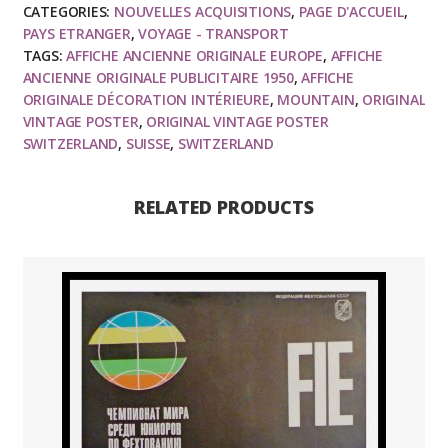
CATEGORIES:
NOUVELLES ACQUISITIONS
,
PAGE D'ACCUEIL
,
SUISSE
PAYS ETRANGER
,
VOYAGE - TRANSPORT
autocars
TAGS:
AFFICHE ANCIENNE ORIGINALE EUROPE
,
AFFICHE
postaux
ANCIENNE ORIGINALE PUBLICITAIRE 1950
,
AFFICHE
-
ORIGINALE DÉCORATION INTÉRIEURE
,
MOUNTAIN
,
ORIGINAL
VINTAGE POSTER
,
ORIGINAL VINTAGE POSTER
K.Z
SWITZERLAND
,
SUISSE
,
SWITZERLAND
KALTEZNBACH
1954
quantity
RELATED PRODUCTS