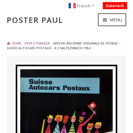
French
Galerie41
▼
Skip
Skip
POSTER PAUL
MENU
to
to
navigation
content
NOUVELLES ACQUISITIONS
HOME
PAYS ETRANGER
AFFICHE ANCIENNE ORIGINALE DE VOYAGE –
SUISSE AUTOCARS POSTAUX – K.Z KALTEZNBACH 1954
PUBLICITE
BOISSON – ALIMENTATION
VOYAGE – TRANSPORT
SPORT – COURSE AUTOMOBILE – CYCLES
TOURISME FRANCAIS