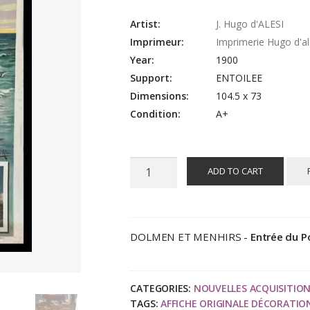
Artist:
J. Hugo d'ALESI
Imprimeur:
Imprimerie Hugo d'al
Year:
1900
Support:
ENTOILEE
Dimensions:
104.5 x 73
Condition:
A+
affiche
ADD TO CART
ancienne
originale
voyage
-
DOLMEN ET MENHIRS -
Entrée du Po
Belle
Ile
en
CATEGORIES:
NOUVELLES ACQUISITIO
Mer,
TAGS:
AFFICHE ORIGINALE DÉCORATIO