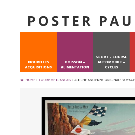
POSTER PAU
Skip
Skip
to
to
navigation
content
SPORT – COURSE
NOUVELLES
BOISSON –
AUTOMOBILE –
ACQUISITIONS
ALIMENTATION
CYCLES
HOME
TOURISME FRANCAIS
AFFICHE ANCIENNE ORIGINALE VOYAGE –