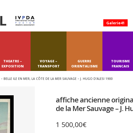
L
Galerie41
THEATRE –
VOYAGE –
GUERRE
TOURISME
EXPOSITION
TRANSPORT
ORIENTALISME
FRANCAIS
 BELLE ILE EN MER, LA CÔTE DE LA MER SAUVAGE – J. HUGO D’ALESI 1900
affiche ancienne original
de la Mer Sauvage – J. H
1 500,00
€