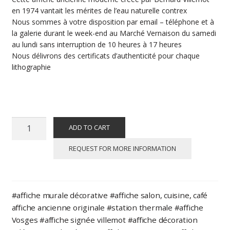
en 1974 vantait les mérites de l’eau naturelle contrex
Nous sommes à votre disposition par email – téléphone et à
la galerie durant le week-end au Marché Vernaison du samedi
au lundi sans interruption de 10 heures à 17 heures
Nous délivrons des certificats d’authenticité pour chaque
lithographie
Bernard
ADD TO CART
VILLEMOT
:
REQUEST FOR MORE INFORMATION
CONTREX
Eau
Minérale
#affiche murale décorative #affiche salon, cuisine, café
Naturelle,
affiche ancienne originale #station thermale #affiche
affiche
Vosges #affiche signée villemot #affiche décoration
ancienne