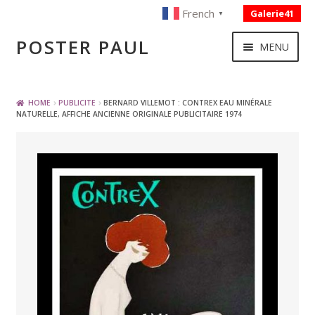
French
Galerie41
▼
Skip
Skip
POSTER PAUL
MENU
to
to
navigation
content
NOUVELLES ACQUISITIONS
HOME
PUBLICITE
BERNARD VILLEMOT : CONTREX EAU MINÉRALE
NATURELLE, AFFICHE ANCIENNE ORIGINALE PUBLICITAIRE 1974
PUBLICITE
BOISSON – ALIMENTATION
VOYAGE – TRANSPORT
SPORT – COURSE AUTOMOBILE – CYCLES
TOURISME FRANCAIS