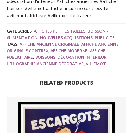
#décoration d'intérieur #affiches anciennes #affiche
originale
boisson #Villemot #affiche ancienne contrexville
publicitaire
#villemot affichiste #villemot illustrateur
1974
quantity
CATEGORIES:
AFFICHES PETITES TAILLES
,
BOISSON -
ALIMENTATION
,
NOUVELLES ACQUISITIONS
,
PUBLICITE
TAGS:
AFFICHE ANCIENNE ORIGINALE
,
AFFICHE ANCIENNE
ORIGINALE CONTREX
,
AFFICHE MODERNE
,
AFFICHE
PUBLICITAIRE
,
BOISSONS
,
DÉCORATION INTÉRIEUR
,
LITHOGRAPHIE ANCIENNE DÉCORATIVE
,
VILLEMOT
RELATED PRODUCTS