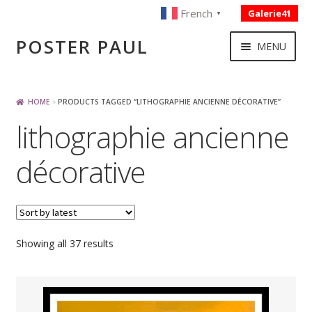
French
Galerie41
▼
Skip
Skip
POSTER PAUL
MENU
to
to
navigation
content
NOUVELLES ACQUISITIONS
HOME
PRODUCTS TAGGED “LITHOGRAPHIE ANCIENNE DÉCORATIVE”
lithographie ancienne
PUBLICITE
décorative
BOISSON – ALIMENTATION
VOYAGE – TRANSPORT
Sorted
Showing all 37 results
by
SPORT – COURSE AUTOMOBILE – CYCLES
latest
TOURISME FRANCAIS