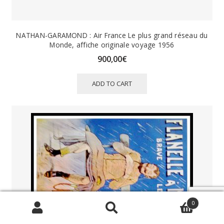
NATHAN-GARAMOND : Air France Le plus grand réseau du
Monde, affiche originale voyage 1956
900,00
€
ADD TO CART
0
Search
SEARCH