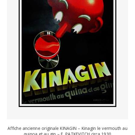
Affiche ancienne originale KINAGIN – Kinagin le vermouth au
quinoa et au gin – E. PATKEVITCH circa 1930