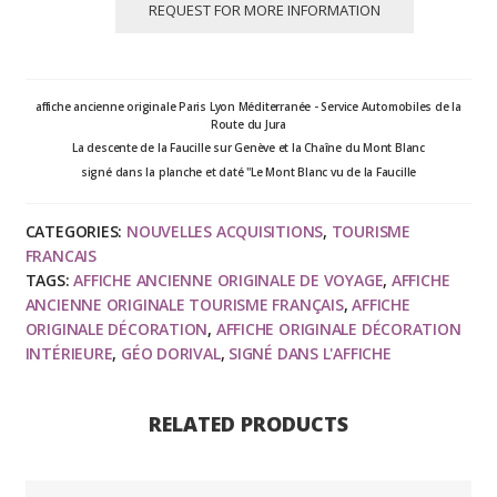
:
REQUEST FOR MORE INFORMATION
Route
du
Jura,
affiche ancienne originale Paris Lyon Méditerranée - Service Automobiles de la
affiche
Route du Jura
ancienne
La descente de la Faucille sur Genève et la Chaîne du Mont Blanc
originale
signé dans la planche et daté "Le Mont Blanc vu de la Faucille
de
voyage
CATEGORIES:
NOUVELLES ACQUISITIONS
,
TOURISME
FRANCAIS
art
TAGS:
AFFICHE ANCIENNE ORIGINALE DE VOYAGE
,
AFFICHE
deco,
ANCIENNE ORIGINALE TOURISME FRANÇAIS
,
AFFICHE
signée
ORIGINALE DÉCORATION
,
AFFICHE ORIGINALE DÉCORATION
1920
INTÉRIEURE
,
GÉO DORIVAL
,
SIGNÉ DANS L'AFFICHE
quantity
RELATED PRODUCTS