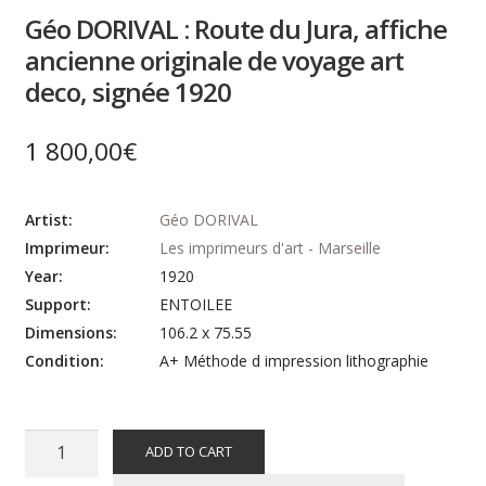
Géo DORIVAL : Route du Jura, affiche
ancienne originale de voyage art
deco, signée 1920
1 800,00
€
Artist:
Géo DORIVAL
Imprimeur:
Les imprimeurs d'art - Marseille
Year:
1920
Support:
ENTOILEE
Dimensions:
106.2 x 75.55
Condition:
A+ Méthode d impression lithographie
Géo
ADD TO CART
DORIVAL