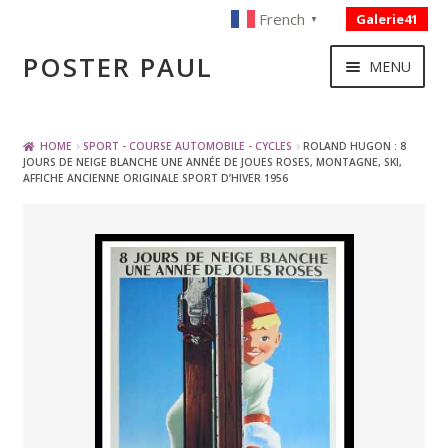
French
Galerie41
▼
Skip
Skip
POSTER PAUL
MENU
to
to
navigation
content
NOUVELLES ACQUISITIONS
HOME
SPORT - COURSE AUTOMOBILE - CYCLES
ROLAND HUGON : 8
JOURS DE NEIGE BLANCHE UNE ANNÉE DE JOUES ROSES, MONTAGNE, SKI,
AFFICHE ANCIENNE ORIGINALE SPORT D’HIVER 1956
PUBLICITE
BOISSON – ALIMENTATION
VOYAGE – TRANSPORT
SPORT – COURSE AUTOMOBILE – CYCLES
TOURISME FRANCAIS