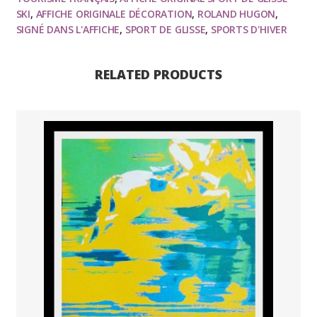
SKI
,
AFFICHE ORIGINALE DÉCORATION
,
ROLAND HUGON
,
de
SIGNÉ DANS L'AFFICHE
,
SPORT DE GLISSE
,
SPORTS D'HIVER
joues
roses,
Montagne,
RELATED PRODUCTS
ski,
affiche
ancienne
originale
sport
d'hiver
1956
quantity