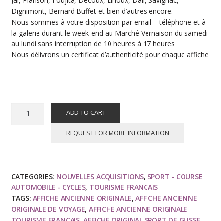
Jal, Planson, Foujita, Decoux, Linoux, Dali, Savignac,
Dignimont, Bernard Buffet et bien d’autres encore.
Nous sommes à votre disposition par email – téléphone et à
la galerie durant le week-end au Marché Vernaison du samedi
au lundi sans interruption de 10 heures à 17 heures
Nous délivrons un certificat d’authenticité pour chaque affiche
Roland
ADD TO CART
HUGON
:
REQUEST FOR MORE INFORMATION
8
jours
de
CATEGORIES:
NOUVELLES ACQUISITIONS
,
SPORT - COURSE
neige
AUTOMOBILE - CYCLES
,
TOURISME FRANCAIS
blanche
TAGS:
AFFICHE ANCIENNE ORIGINALE
,
AFFICHE ANCIENNE
une
ORIGINALE DE VOYAGE
,
AFFICHE ANCIENNE ORIGINALE
année
TOURISME FRANÇAIS
,
AFFICHE ORIGINAL SPORT DE GLISSE