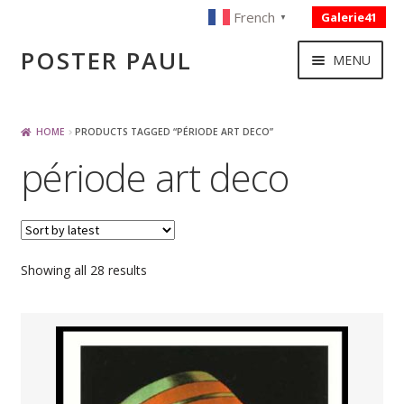
French
Galerie41
▼
Skip
Skip
POSTER PAUL
MENU
to
to
navigation
content
NOUVELLES ACQUISITIONS
HOME
PRODUCTS TAGGED “PÉRIODE ART DECO”
période art deco
PUBLICITE
BOISSON – ALIMENTATION
Sorted
Showing all 28 results
VOYAGE – TRANSPORT
by
latest
SPORT – COURSE AUTOMOBILE – CYCLES
TOURISME FRANCAIS