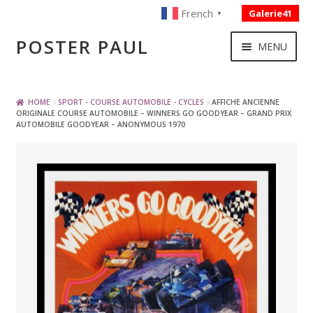
French
Galerie41
▼
Skip
Skip
POSTER PAUL
MENU
to
to
navigation
content
NOUVELLES ACQUISITIONS
HOME
SPORT - COURSE AUTOMOBILE - CYCLES
AFFICHE ANCIENNE
ORIGINALE COURSE AUTOMOBILE – WINNERS GO GOODYEAR – GRAND PRIX
AUTOMOBILE GOODYEAR – ANONYMOUS 1970
PUBLICITE
BOISSON – ALIMENTATION
VOYAGE – TRANSPORT
SPORT – COURSE AUTOMOBILE – CYCLES
TOURISME FRANCAIS