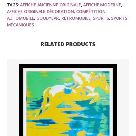
Go
TAGS:
AFFICHE ANCIENNE ORIGINALE
,
AFFICHE MODERNE
,
Goodyear
AFFICHE ORIGINALE DÉCORATION
,
COMPÉTITION
-
AUTOMOBILE
,
GOODYEAR
,
RETROMOBILE
,
SPORTS
,
SPORTS
MÉCANIQUES
Grand
Prix
Automobile
RELATED PRODUCTS
Goodyear
-
Anonymous
1970
quantity