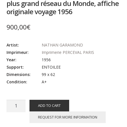
plus grand réseau du Monde, affiche
originale voyage 1956
900,00
€
Artist:
NATHAN GARAMOND
Imprimeur:
Imprimerie PERCEVAL PARIS
Year:
1956
Support:
ENTOILEE
Dimensions:
99 x 62
Condition:
A+
NATHAN-
ADD TO CART
GARAMOND
:
REQUEST FOR MORE INFORMATION
Air