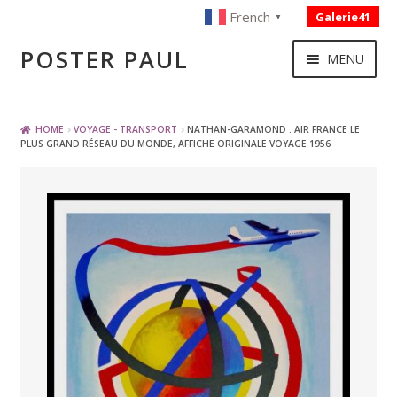
French
Galerie41
▼
Skip
Skip
POSTER PAUL
MENU
to
to
navigation
content
NOUVELLES ACQUISITIONS
HOME
VOYAGE - TRANSPORT
NATHAN-GARAMOND : AIR FRANCE LE
PLUS GRAND RÉSEAU DU MONDE, AFFICHE ORIGINALE VOYAGE 1956
PUBLICITE
BOISSON – ALIMENTATION
VOYAGE – TRANSPORT
SPORT – COURSE AUTOMOBILE – CYCLES
TOURISME FRANCAIS