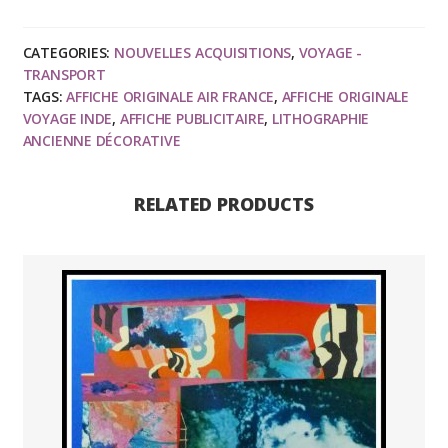
France
Le
CATEGORIES:
NOUVELLES ACQUISITIONS
,
VOYAGE -
plus
TRANSPORT
grand
TAGS:
AFFICHE ORIGINALE AIR FRANCE
,
AFFICHE ORIGINALE
réseau
VOYAGE INDE
,
AFFICHE PUBLICITAIRE
,
LITHOGRAPHIE
du
ANCIENNE DÉCORATIVE
Monde,
affiche
RELATED PRODUCTS
originale
voyage
1956
quantity