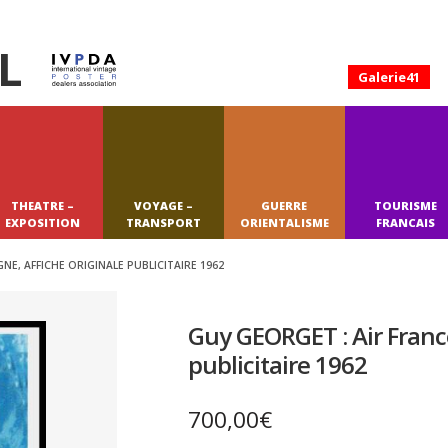
L
Galerie41
THEATRE –
VOYAGE –
GUERRE
TOURISME
EXPOSITION
TRANSPORT
ORIENTALISME
FRANCAIS
E, AFFICHE ORIGINALE PUBLICITAIRE 1962
Guy GEORGET : Air Franc
publicitaire 1962
700,00
€