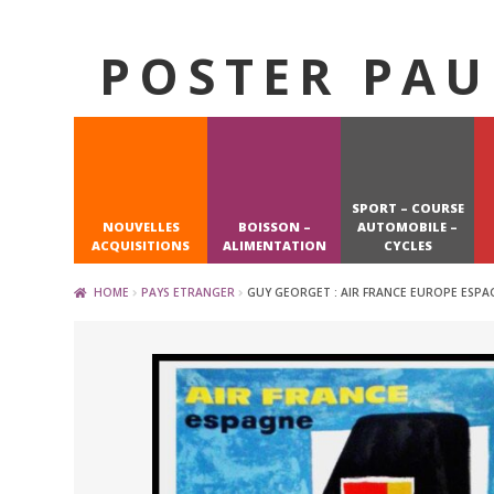
POSTER PAU
Skip
Skip
to
to
navigation
content
SPORT – COURSE
NOUVELLES
BOISSON –
AUTOMOBILE –
ACQUISITIONS
ALIMENTATION
CYCLES
HOME
PAYS ETRANGER
GUY GEORGET : AIR FRANCE EUROPE ESPAGN