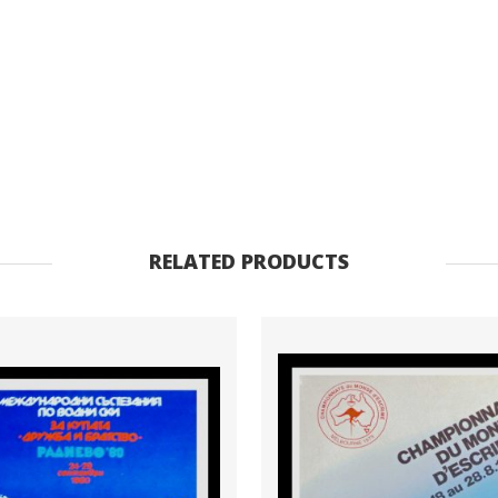
publicitaire
1962
quantity
RELATED PRODUCTS