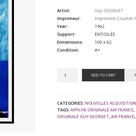
Artist:
Guy GEORGET
Imprimeur:
Imprimerie Courbet P
Year:
1962
Support:
ENTOILÉE
Dimensions:
100 x 62
Condition:
A+
Guy
ADD TO CART
GEORGET
:
Air
France
CATEGORIES:
NOUVELLES ACQUISITIO
TAGS:
AFFICHE ORIGINALE AIR FRANCE
,
Europe
ORIGINALE GUY GEORGET
,
AIR FRANCE
Espagne,
affiche
originale