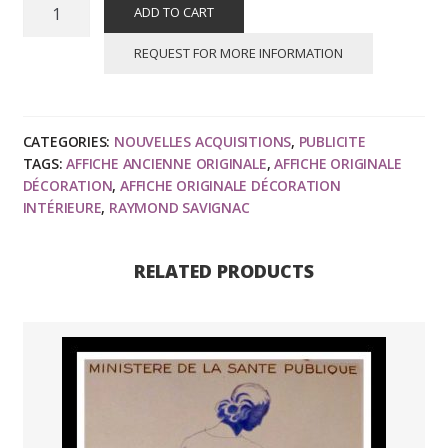
Raymond
ADD TO CART
SAVIGNAC
:
REQUEST FOR MORE INFORMATION
Jardin
des
Tuileries,
CATEGORIES:
NOUVELLES ACQUISITIONS
,
PUBLICITE
la
TAGS:
AFFICHE ANCIENNE ORIGINALE
,
AFFICHE ORIGINALE
fête
DÉCORATION
,
AFFICHE ORIGINALE DÉCORATION
qualité
INTÉRIEURE
,
RAYMOND SAVIGNAC
de
la
RELATED PRODUCTS
vie,
affiche
ancienne
originale
exposition
1976
quantity