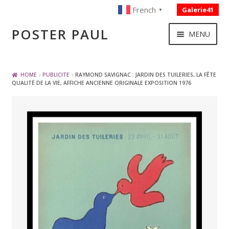
French
Galerie41
▼
Skip
Skip
POSTER PAUL
MENU
to
to
navigation
content
NOUVELLES ACQUISITIONS
HOME
PUBLICITE
RAYMOND SAVIGNAC : JARDIN DES TUILERIES, LA FÊTE
QUALITÉ DE LA VIE, AFFICHE ANCIENNE ORIGINALE EXPOSITION 1976
PUBLICITE
BOISSON – ALIMENTATION
VOYAGE – TRANSPORT
SPORT – COURSE AUTOMOBILE – CYCLES
TOURISME FRANCAIS