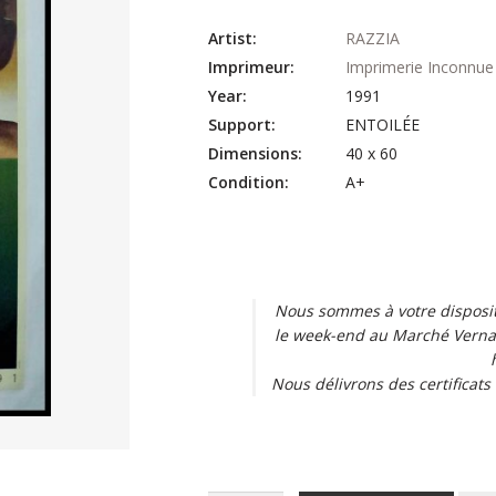
Artist:
RAZZIA
Imprimeur:
Imprimerie Inconnue
Year:
1991
Support:
ENTOILÉE
Dimensions:
40 x 60
Condition:
A+
Affiche ancienne originale Concours automobiles classiques e
poster Classic Automobiles & Louis Vuitton Celebrities Car 1
1991 Car Race – Indoor decoration – Luxe – Louis vuitton
Nous sommes à votre dispositi
le week-end au Marché Vernai
Nous délivrons des certificats