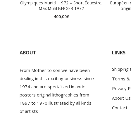
Olympiques Munich 1972 – Sport Équestre,
Européen d
Max Mühl BERGER 1972
origi
400,00
€
ABOUT
LINKS
Shipping
From Mother to son we have been
dealing in this exciting business since
Terms & 
1974 and are specialized in antic
Privacy P
posters original lithographies from
About Us
1897 to 1970 illustrated by all kinds
Contact
of artists