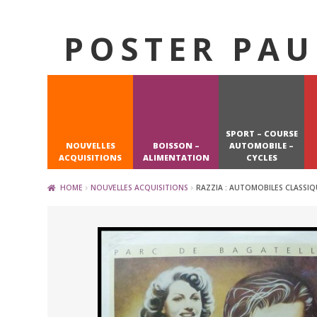
POSTER PAU
Skip
Skip
to
to
navigation
content
SPORT – COURSE
NOUVELLES
BOISSON –
AUTOMOBILE –
ACQUISITIONS
ALIMENTATION
CYCLES
HOME
NOUVELLES ACQUISITIONS
RAZZIA : AUTOMOBILES CLASSIQU