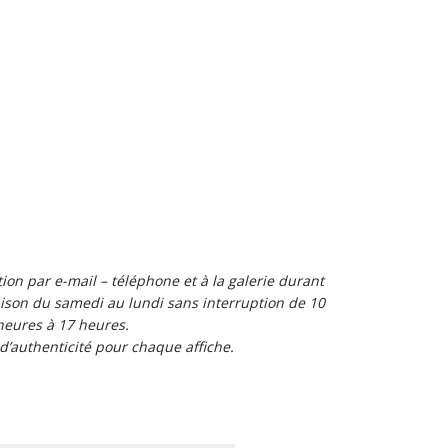
t Louis Vuitton réalisée par Razzia et imprimée par Louis Vuitton. LOriginal vintage
991 signed by Razzia and printer is unknow. A+ LINEN Poster Paul Parc De La Bagatelle
on par e-mail – téléphone et à la galerie durant
son du samedi au lundi sans interruption de 10
heures à 17 heures.
 d’authenticité pour chaque affiche.