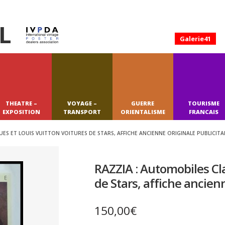
L
Galerie41
THEATRE –
VOYAGE –
GUERRE
TOURISME
EXPOSITION
TRANSPORT
ORIENTALISME
FRANCAIS
ES ET LOUIS VUITTON VOITURES DE STARS, AFFICHE ANCIENNE ORIGINALE PUBLICITAI
RAZZIA : Automobiles Cl
de Stars, affiche ancien
150,00
€