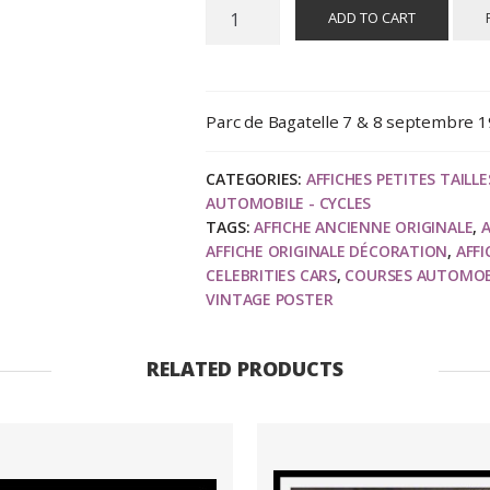
RAZZIA
ADD TO CART
:
Automobiles
Classiques
et
Parc de Bagatelle 7 & 8 septembre 
Louis
Vuitton
CATEGORIES:
AFFICHES PETITES TAILLE
Voitures
AUTOMOBILE - CYCLES
de
TAGS:
AFFICHE ANCIENNE ORIGINALE
,
A
AFFICHE ORIGINALE DÉCORATION
,
AFFI
Stars,
CELEBRITIES CARS
,
COURSES AUTOMOB
affiche
VINTAGE POSTER
ancienne
originale
publicitaire
RELATED PRODUCTS
1991
quantity