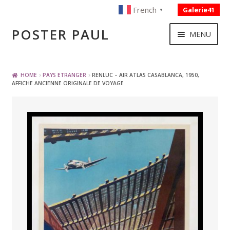
French
Galerie41
▼
Skip
Skip
POSTER PAUL
MENU
to
to
navigation
content
NOUVELLES ACQUISITIONS
HOME
PAYS ETRANGER
RENLUC – AIR ATLAS CASABLANCA, 1950,
AFFICHE ANCIENNE ORIGINALE DE VOYAGE
PUBLICITE
BOISSON – ALIMENTATION
VOYAGE – TRANSPORT
SPORT – COURSE AUTOMOBILE – CYCLES
TOURISME FRANCAIS