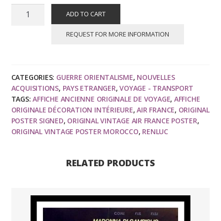
RENLUC
ADD TO CART
-
Air
REQUEST FOR MORE INFORMATION
ATLAS
CASABLANCA,
1950,
CATEGORIES:
GUERRE ORIENTALISME
,
NOUVELLES
affiche
ACQUISITIONS
,
PAYS ETRANGER
,
VOYAGE - TRANSPORT
ancienne
TAGS:
AFFICHE ANCIENNE ORIGINALE DE VOYAGE
,
AFFICHE
originale
ORIGINALE DÉCORATION INTÉRIEURE
,
AIR FRANCE
,
ORIGINAL
de
POSTER SIGNED
,
ORIGINAL VINTAGE AIR FRANCE POSTER
,
ORIGINAL VINTAGE POSTER MOROCCO
,
RENLUC
voyage
quantity
RELATED PRODUCTS