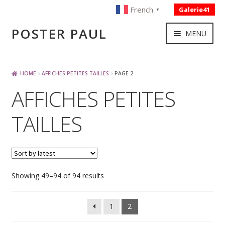
French
Galerie41
▼
Skip
Skip
POSTER PAUL
MENU
to
to
navigation
content
NOUVELLES ACQUISITIONS
HOME
AFFICHES PETITES TAILLES
PAGE 2
AFFICHES PETITES
PUBLICITE
TAILLES
BOISSON – ALIMENTATION
VOYAGE – TRANSPORT
Sorted
Showing 49–94 of 94 results
by
SPORT – COURSE AUTOMOBILE – CYCLES
latest
1
2
TOURISME FRANCAIS